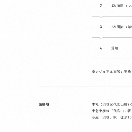
2
1次面接 （
3
2次面接 （
4
通知
※カジュアル面談も実施
面接地
本社（渋谷区代官山町9-10
東急東横線『代官山』駅
各線『渋谷』駅 徒歩1