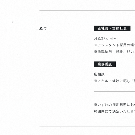
給与
正社員・契約社員
月給27万円～
※アシスタント採用の場
※前職給与、経験、能力
業務委託
応相談
※スキル・経験に応じて
※いずれの雇用形態にお
範囲内にて決定いたしま