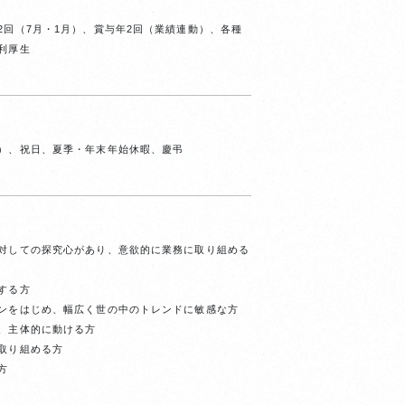
2回（7月・1月）、賞与年2回（業績連動）、各種
利厚生
）、祝日、夏季・年末年始休暇、慶弔
対しての探究心があり、意欲的に業務に取り組める
する方
ンをはじめ、幅広く世の中のトレンドに敏感な方
、主体的に動ける方
取り組める方
方