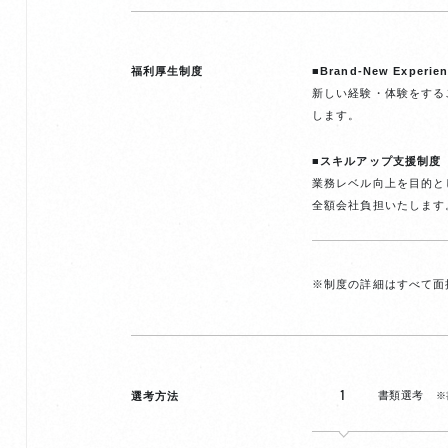
福利厚生制度
■Brand-New Experi
新しい経験・体験をする
します。
■スキルアップ支援制度
業務レベル向上を目的と
全額会社負担いたします
※制度の詳細はすべて面
1
書類選考
選考方法
※